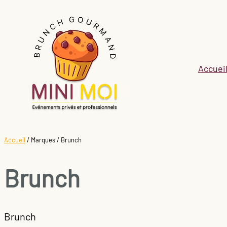
Aller
au
contenu
Accuei
Accueil
/ Marques / Brunch
Brunch
Brunch